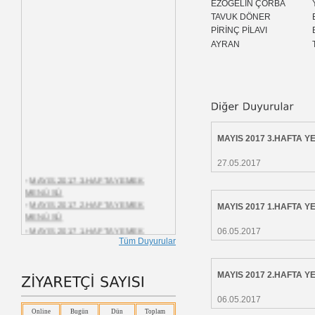
EZOGELİN ÇORBA
TAVUK DÖNER
PİRİNÇ PİLAVI
AYRAN
MAYIS 2017 3.HAFTA 
27.05.2017
-
MAYIS 2017 3.HAFTA YEMEK
MENÜSÜ
-
MAYIS 2017 2.HAFTA YEMEK
MAYIS 2017 1.HAFTA 
MENÜSÜ
-
MAYIS 2017 1.HAFTA YEMEK
06.05.2017
MENÜSÜ
Tüm Duyurular
-
NİSAN 2017 1.HAFTA YEMEK
MENÜSÜ
-
MART 2017 5.HAFTA YEMEK
MAYIS 2017 2.HAFTA 
MENÜSÜ
-
MART 2017 3.HAFTA YEMEK
06.05.2017
MENÜSÜ
Online
Bugün
Dün
Toplam