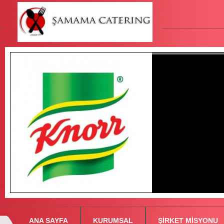
ANA SAYFA
KURUMSAL
ŞİRKET MİSYONU