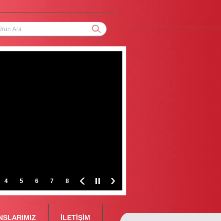
4
5
6
7
8
NSLARIMIZ
İLETİŞİM