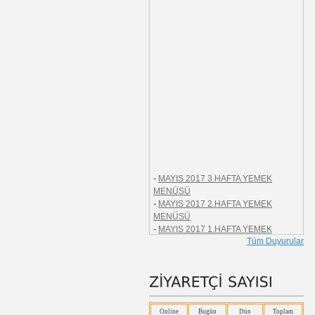
-
MAYIS 2017 3.HAFTA YEMEK
MENÜSÜ
-
MAYIS 2017 2.HAFTA YEMEK
MENÜSÜ
-
MAYIS 2017 1.HAFTA YEMEK
MENÜSÜ
Tüm Duyurular
-
NİSAN 2017 1.HAFTA YEMEK
MENÜSÜ
-
MART 2017 5.HAFTA YEMEK
MENÜSÜ
-
MART 2017 3.HAFTA YEMEK
MENÜSÜ
Online
Bugün
Dün
Toplam