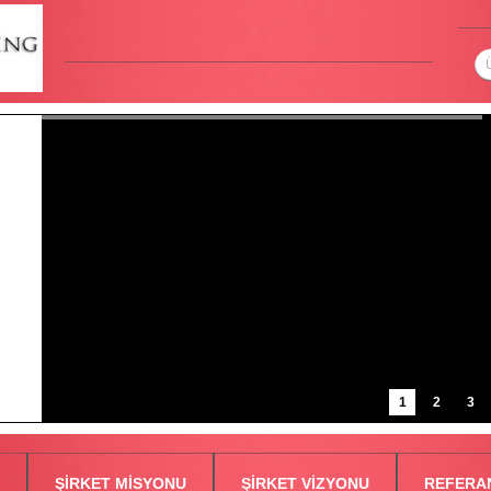
1
2
3
ŞİRKET MİSYONU
ŞİRKET VİZYONU
REFERA